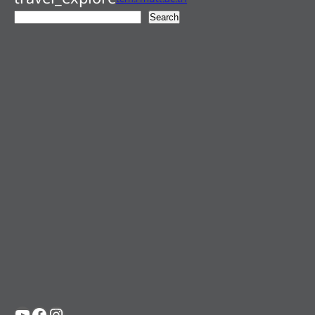
ค้
Search
น
ห
า
YouTube
Facebook
Instagram