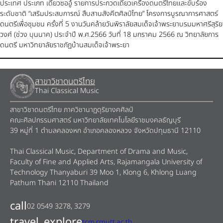
ประเทศ ประเภท เดี่ยวซออู้ รายการประกวดเดี่ยวเครื่องดนตรีไทยและขับร้อง
ระดับชาติ “เสริมประสบการณ์ สืบสานสังคีตศิลป์ไทย” โครงการบูรณาการศาสตร์
ดนตรีเพื่อชุมชน ครั้งที่ 5 งานวันคล้ายวันพิราลัยสมเด็จเจ้าพระยาบรมมหาศรีสุริย
วงศ์ (ช่วง บุนนาค) ประจำปี พ.ศ.2566 วันที่ 18 มกราคม 2566 ณ วิทยาลัยการ
ดนตรี มหาวิทยาลัยราชภัฏบ้านสมเด็จเจ้าพระยา
สาขาวิชาดนตรีไทย
Thai Classical Music
สาขาวิชาดนตรีไทย ภาควิชานาฏดุริยางคศิลป์
คณะศิลปกรรมศาสตร์ มหาวิทยาลัยเทคโนโลยีราชมงคลธัญบุรี
39 หมู่ที่ 1 ตำบลคลองหก อำเภอคลองหลวง จังหวัดปทุมธานี 12110
Thai Classical Music, Department of Drama and Music,
Faculty of Fine and Applied Arts, Rajamangala University of
Technology Thanyaburi 39 Moo 1, Klong 6, Khlong Luang
Pathum Thani 12110 Thailand
call
02 0549 3278, 3279
travel_explore
tcm.rmutt.ac.th