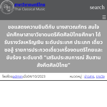
ข้าม
สาขาวิชาดนตรีไทย
search
ไป
Thai Classical Music
ยัง
เนื้อหา
ขอแสดงความยินดีกับ นางสาวณภัทร สนใจ
นักศึกษาสาขาวิชาดนตรีคีตศิลป์ไทยศึกษา ได้
รับรางวัลเหรีญเงิน ระดับประเทศ ประเภท เดี่ยว
ซออู้ รายการประกวดเดี่ยวเครื่องดนตรีไทยและ
ขับร้อง ระดับชาติ “เสริมประสบการณ์ สืบสาน
สังคีตศิลป์ไทย”
โพสโดย
admin
เมื่อ
04/10/2023
หมวดหมู่ :
ข่าวสาร
, 
รางวัล