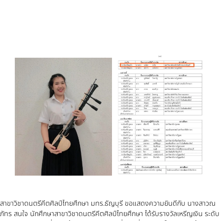
สาขาวิชาดนตรีคีตศิลป์ไทยศึกษา มทร.ธัญบุรี ขอแสดงความยินดีกับ นางสาวณ
ภัทร สนใจ นักศึกษาสาขาวิชาดนตรีคีตศิลป์ไทยศึกษา ได้รับรางวัลเหรีญเงิน ระดับ